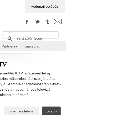
webmail belépés
Partnerek
Kapcsolat
TV
emerNet IPTV, a SzemerNet új
víziós műsorelosztási szolgáltatása,
y a SzemerNet adathálózatán érkezik
z, és a hagyományos televízió
ülékén is nézhető.
megrendelem
tovább