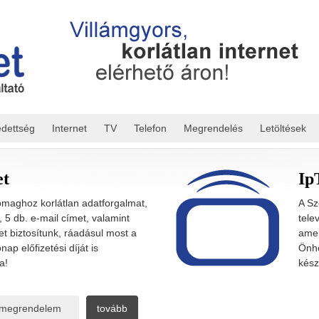
edettség
Internet
TV
Telefon
Megrendelés
Letöltések
et
Ip
maghoz korlátlan adatforgalmat,
A Sz
t, 5 db. e-mail címet, valamint
tele
t biztosítunk, ráadásul most a
amel
nap előfizetési díját is
Önhö
a!
kész
megrendelem
tovább