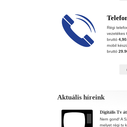
Telefo
Régi telef
vezetékes 
bruttó
4,90
mobil kész
bruttó
29.9
Aktuális híreink
Digitális Tv át
Nem gond! A Sz
melyet régi tv 