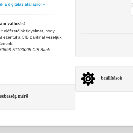
k a digitálás átállásról »»
ám változás!
lt előfizetőink figyelmét, hogy
 ezentúl a CIB Banknál vezetjük.
zámunk:
30698-51100005 CIB Bank
beállítások
 sebesség mérő