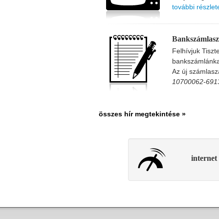
további részlete
Bankszámlasz
Felhívjuk Tiszte
bankszámlánkat
Az új számlas
10700062-691
összes hír megtekintése »
internet