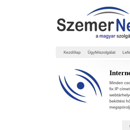
Kezdőlap
Ügyfélszolgálat
Lef
Intern
Minden cso
fix IP címe
webtárhelye
bekötési hó
megspórolj