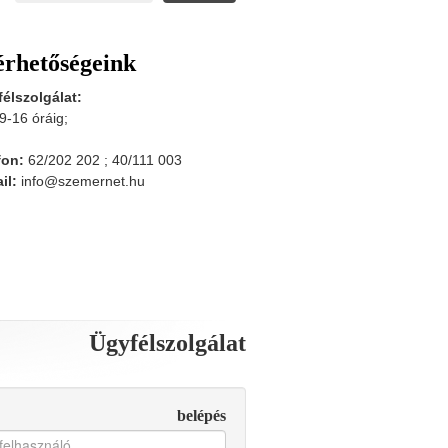
érhetőségeink
élszolgálat:
9-16 óráig;
fon:
62/202 202 ; 40/111 003
il:
info@szemernet.hu
Ügyfélszolgálat
belépés