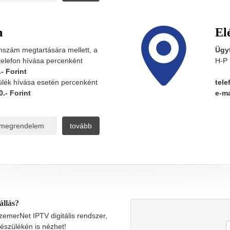
n
El
onszám megtartására mellett, a
Ügyf
telefon hívása percenként
H-P 
.- Forint
ülék hívása esetén percenként
tele
0.- Forint
e-ma
megrendelem
tovább
állás?
emerNet IPTV digitális rendszer,
készülékén is nézhet!